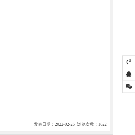
发表日期：2022-02-26 浏览次数：1622