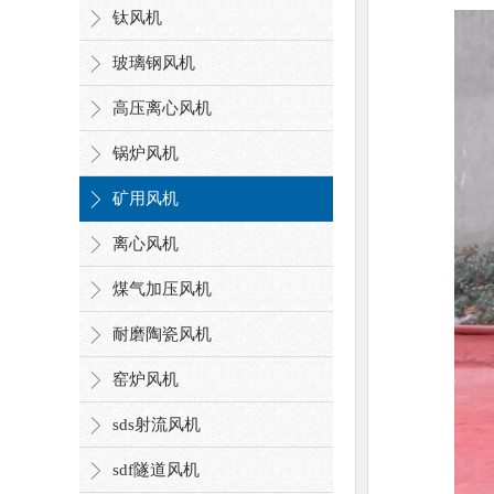
风机
钛风机
玻璃钢风机
高压离心风机
锅炉风机
矿用风机
离心风机
煤气加压风机
耐磨陶瓷风机
窑炉风机
sds射流风机
sdf隧道风机