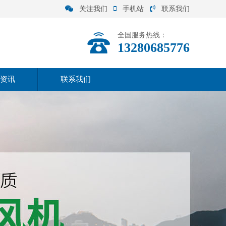
关注我们
手机站
联系我们
全国服务热线：
13280685776
资讯
联系我们
司动态
联系方式
业动态
在线留言
见问题