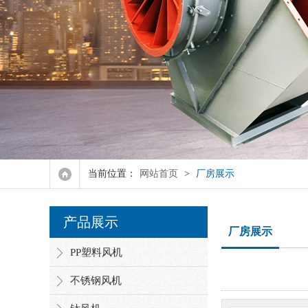
矿用
离心
煤气加
耐磨陶
窑炉
当前位置：
网站首页
>
厂房展示
sds
sdf
产品展示
厂房展示
轴封
PP塑料风机
轴流
不锈钢风机