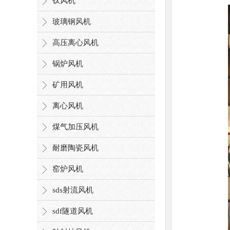
钛风机
风机
玻璃钢风机
高压离心风机
锅炉风机
矿用风机
离心风机
煤气加压风机
耐磨陶瓷风机
窑炉风机
sds射流风机
sdf隧道风机