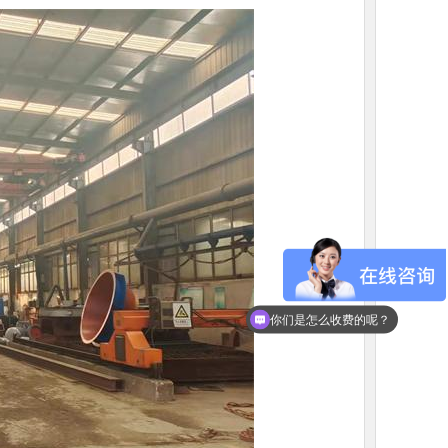
现在有优惠活动么？
你们是怎么收费的呢？