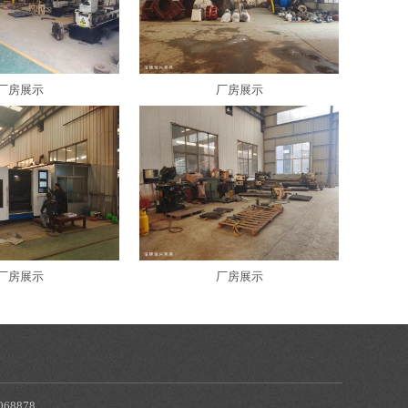
厂房展示
厂房展示
厂房展示
厂房展示
8878