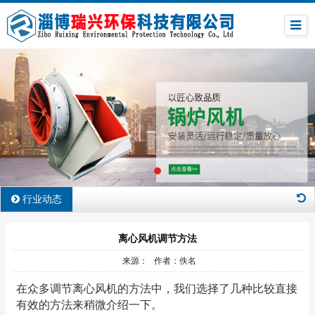
行业动态
离心风机调节方法
来源： 作者：佚名
在众多调节离心风机的方法中，我们选择了几种比较直接
有效的方法来稍微介绍一下。