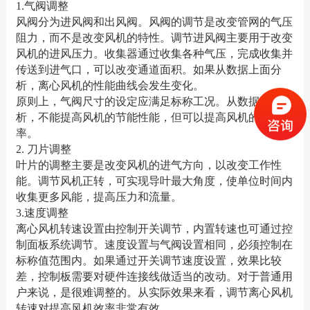
1.气阀调整
风阀分为进风阀和出风阀。风阀的调节是改变管网的气压
阻力，而不是改变风机的特性。调节进风阀主要用于改变
风机的进风压力。收集器通过收集各种气压，完成收集并
传送到进气口，可以改变通道面积。如果从数据上面分
析，离心风机的性能曲线会发生变化。
原则上，气阀尺寸的设定应满足标称工况。从数据曲线分
析，不能提高风机的节能性能，但可以提高风机的工作效
率。
2. 刀片调整
叶片的调整主要是改变风机的进气方向，以改变工作性
能。调节风机正转，可实现导叶最大角度，使单位时间内
收集更多风能，提高压力和流量。
3.速度调整
离心风机转速设置由控制开关调节，内置转速也可通过控
制面板系统调节。速度设置与气阀设置相同，必须控制在
标称值范围内。如果通过开关调节速度设置，效果比较
差，控制板需要对硬件连接线做适当的改动。对于普通用
户来说，是很难调整的。从实际效果来看，调节离心风机
转速对提高风机效率非常有效。